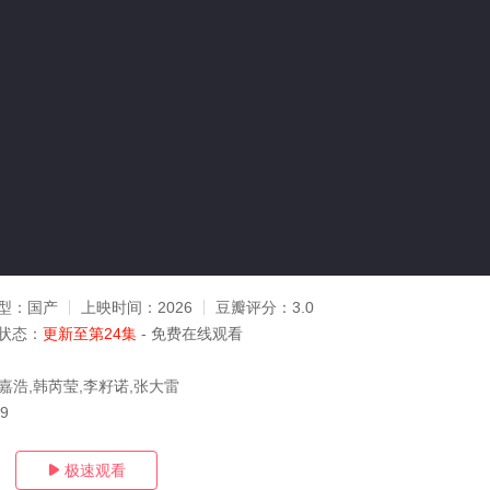
型：
国产
上映时间：
2026
豆瓣评分：
3.0
状态：
更新至第24集
- 免费在线观看
嘉浩,韩芮莹,李籽诺,张大雷
19
极速观看
