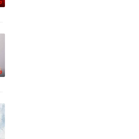
0
诸人共赴冒险奇局。一桩401部队的神秘失踪事件，牵出百年尘
自己 的超凡的智慧与过人的勇气，屡破奇案、勇 擒元凶的故事，展现了人民警
辉，大平王朝有史以来个以女子进士科三元及第入翰林院的奇女子。十年前的
0
上的喜欢。”那个夜晚，他脸颊微热，还听见自己加速的心跳声……
父母忽视，在艰苦环境中长大，但她始终刻苦学习，憧憬未来。为此，苏琳苦练
了他们在中意合作项目中面对专业挑战与境外竞争，通过创新实践实现本土设