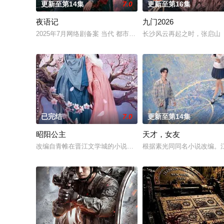
更新至第14集
7.0
更新至第16集
夜语记
九门2026
2025年7月网络剧备案 当代 都市 海南越酷文化传媒有限公司
长沙风云再起之时，张启山（
已完结
7.0
更新至第14集
昭阳公主
天才，女友
改编自青帷在晋江文学城的小说《平阳公主》。
根据素光同同名小说改编。