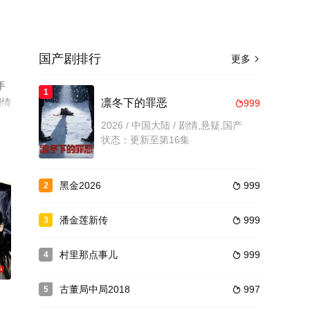
国产剧排行
更多

手
1
剧情
凛冬下的罪恶
999

2026 / 中国大陆 / 剧情,悬疑,国产
状态：更新至第16集
黑金2026
999
2

潘金莲新传
999
3

村里那点事儿
999
4

0
古董局中局2018
997
5
