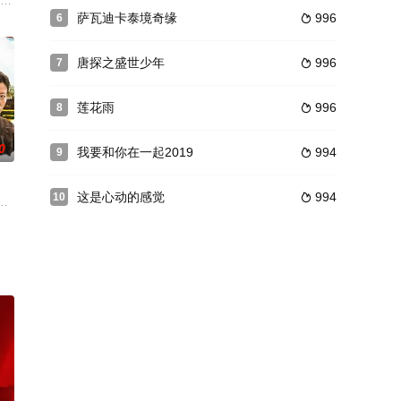
凤气焰嚣张，作威作福，为了沈家
，取水道返乡，由于在任时从不收受财礼，任满返乡时行李轻简，轻舟
从白羽羽手下救了二皇子刘长歌。刘长歌对她一见倾心，聘请她当自己的护卫。
瘤内科主治医师，和妻子陶琳（苏岩 饰）结婚多年，彼此之间感情依然十分亲
萨瓦迪卡泰境奇缘
996
6

唐探之盛世少年
996
7

莲花雨
996
8

0
我要和你在一起2019
994
9

这是心动的感觉
994
10

李航、高天宇等等好朋友，孩子们
蛊惑横刀夺爱，星虎目睹爱人为救自己而死，一时急火攻心病倒，幸
参加高考，他对未来有着极其美好和文艺的设想，但是梦想往往和现实有着巨大差
村落——兴隆屯。 兴隆屯的陈满金家是一个比较典型的四世同堂的中国农民家