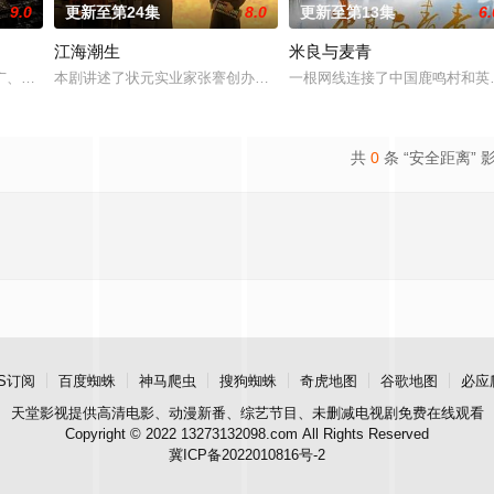
9.0
更新至第24集
8.0
更新至第13集
6.
江海潮生
米良与麦青
，郭子剑因不满演习流于形式，假传指令要求真打实抗，虽引发哗然，却获赏识调
广、使用由“中国准备银行”发行的伪钞货币。根据党中央指示，高景波、徐邵
本剧讲述了状元实业家张謇创办大生企业，实业报国的故事。甲午战
一根网线连接了中国鹿鸣村和英
共
0
条 “安全距离” 
S订阅
百度蜘蛛
神马爬虫
搜狗蜘蛛
奇虎地图
谷歌地图
必应
天堂影视
提供高清电影、动漫新番、综艺节目、未删减电视剧免费在线观看
Copyright © 2022 13273132098.com All Rights Reserved
冀ICP备2022010816号-2