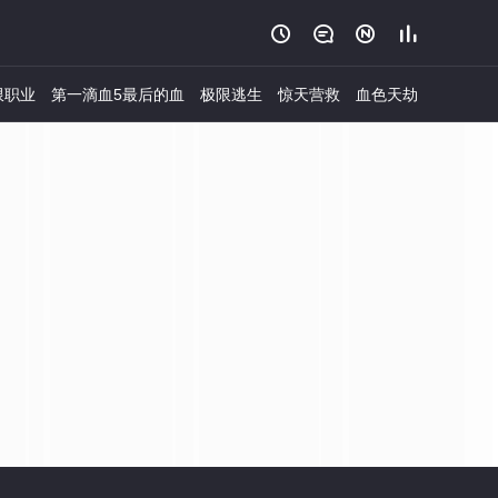




限职业
第一滴血5最后的血
极限逃生
惊天营救
血色天劫