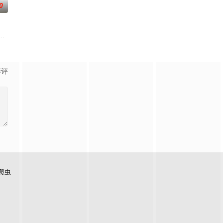
0
任396旅一营营长。他激发
梁、孙希光和黄鹰等人开始筹备建立冀南银行，手艺人张宝田在共产党
争后，国家蒙羞，张謇虽高中状元，却渴望寻求强国之路。他毅然弃政从商，殚
国牛津，麦香通过视频向米良宣告：婚不结了。鹿鸣村开了锅，村民大骂麦香
影评
爬虫