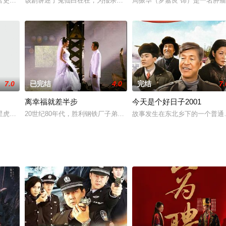
似应该开始享清福的沈万海，却体会不到含饴弄孙的快乐。加盟店业绩高涨，玉
官吏，官至郁林太守，为人正直，两袖清风，廉名盛传于世。当年陆绩郁林任满
该剧讲述了兔仙白在在，为报杀师之仇，追杀同门师妹白羽羽，屡次
周振华（罗嘉良 饰）是一名肿
7.0
已完结
4.0
完结
7.
离幸福就差半步
今天是个好日子2001
，但只卖给孩子。欧阳兄妹转学到了新的学校结识了顾小北，孙晓南，林一朵，
星虎（郭品超 饰）与燕儿（王力可 饰）自幼相爱，村长受魑魅（苗海忠 饰）
20世纪80年代，胜利钢铁厂子弟陈桂林（李乃文 饰）和女友一起
故事发生在东北乡下的一个普通