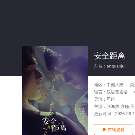
安全距离
别名：anquanjuli
地区：
中国大陆
类
语言：
汉语普通话
导演：
司维
主演：
张逸杰,方瑾,王
更新时间：
2026-06-
在线观看
