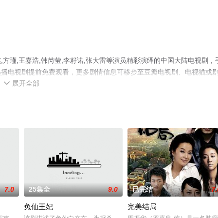
方瑾,王嘉浩,韩芮莹,李籽诺,张大雷等演员精彩演绎的中国大陆电视剧，
热播电视剧提前免费观看，更多剧情信息可移步至豆瓣电视剧、电视猫或
展开全部

7.0
25集全
9.0
已完结
7.
兔仙王妃
完美结局