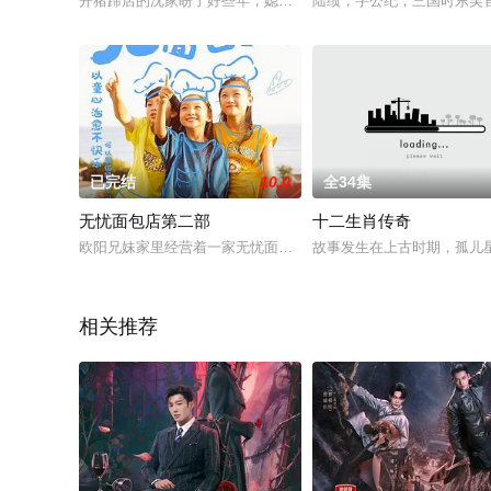
开猪蹄店的沈家盼了好些年，媳妇玉凤终于怀了建明的孩子，看
陆绩，字公纪，三国时东吴
已完结
10.0
全34集
无忧面包店第二部
十二生肖传奇
欧阳兄妹家里经营着一家无忧面包店，这里的面包可以实现愿望
故事发生在上古时期，孤儿
相关推荐