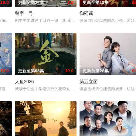
10.0
更新至第24集
2.0
更新至第19集
1.
警字一号
御廷谣
陈伟霆 饰）与吴老狗（曾舜晞 饰）强强联手，携手霍仙姑（陈瑶 饰）与九门
剧中主要讲述了以谷一诚（李 崇霄饰演）为代表的冀北市公安刑警用
改编自行烟烟的同名小说。孟廷
10.0
更新至第08集
10.0
更新至第26集
6.
人鱼2026
第五立面
江逾白长大以后，林知夏忽然对他说：“江逾白，我喜欢你，哲学和生物学意义
就读于职业中学培训部的花季女生苏琳（黄杨钿甜 饰），虽自小被
该剧围绕四位建筑师展开，讲述