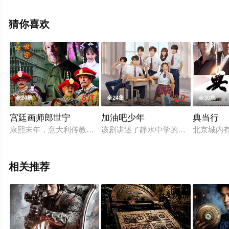
等演员精彩演绎的大陆电视剧，大结局剧情已揭晓（全4
集），手机免费观看高清无删减完整版电视剧全集就上天
猜你喜欢
堂电影网，热播电视剧提前免费观看，更多剧情信息可移
步至豆瓣电视剧、电视猫或剧情网等平台了解。
8.0
3.0
全24集
全24集
全30集
宫廷画师郎世宁
加油吧少年
典当行
康熙末年，意大利传教士郎世宁来到中国，以其绘画技能任职于
该剧讲述了静水中学的青春少年们，
北京城内
相关推荐