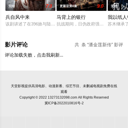
7.0
9.0
完结
更新至第6集
完结
兵自风中来
马背上的银行
我以纸人
该剧讲述了在396旅与陆军步兵学院联合举办的小型军事演习中
抗战期间，日伪政府强行推广、使用
苏木继承
影片评论
共
条 “潘金莲新传” 影评
评论加载失败，点击我刷新...
天堂影视
提供高清电影、动漫新番、综艺节目、未删减电视剧免费在线
观看
Copyright © 2022 13273132098.com All Rights Reserved
冀ICP备2022010816号-2