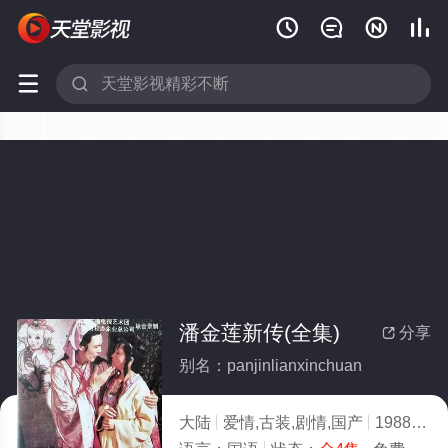






潘金莲新传(全集)
分享

别名：panjinlianxinchuan
大陆
爱情,古装,剧情,国产
1988
10.