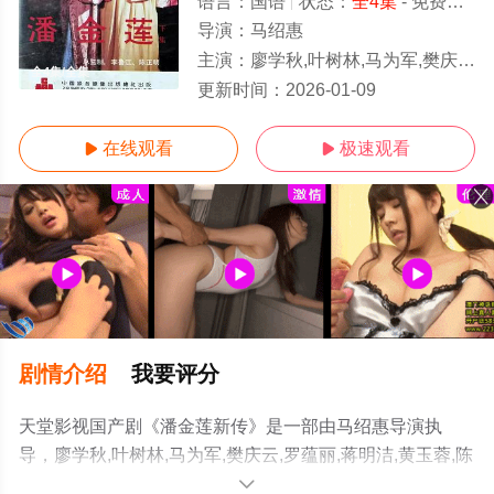
语言：
国语
状态：
全4集
- 免费在线观看
导演：
马绍惠
主演：
廖学秋,叶树林,马为军,樊庆云,罗蕴丽,蒋明洁,黄玉蓉,陈文波,刘燕青,苏迟,蒋蔚,刘存富,方永富,曾普存,蒋明治,
全4集/全集
更新时间：
2026-01-09
在线观看
极速观看


剧情介绍
我要评分
天堂影视国产剧《潘金莲新传》是一部由马绍惠导演执
导，廖学秋,叶树林,马为军,樊庆云,罗蕴丽,蒋明洁,黄玉蓉,陈
文波,刘燕青,苏迟,蒋蔚,刘存富,方永富,曾普存,蒋明治,王梅
