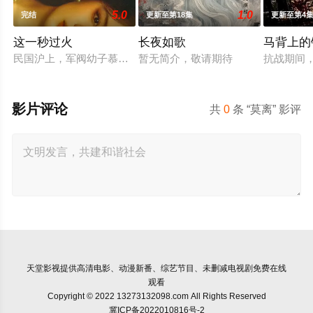
5.0
1.0
完结
更新至第18集
更新至第4
这一秒过火
长夜如歌
马背上的
民国沪上，军阀幼子慕容清峄（张凌赫 饰）因被抱错而受尽养父
暂无简介，敬请期待
抗战期间
影片评论
共
0
条 “莫离” 影评
天堂影视
提供高清电影、动漫新番、综艺节目、未删减电视剧免费在线
观看
Copyright © 2022 13273132098.com All Rights Reserved
冀ICP备2022010816号-2