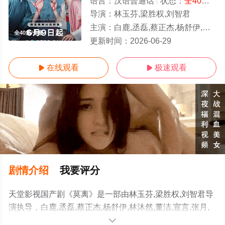
语言：
汉语普通话
状态：
全40集
- 
导演：
林玉芬,梁胜权,刘智君
主演：
白鹿,丞磊,蔡正杰,杨舒伊,林沐然,董洁,宣言,张月,刘擎,邱心志
全40集/全集
更新时间：
2026-06-29
在线观看
极速观看


剧情介绍
我要评分
天堂影视国产剧《莫离》是一部由林玉芬,梁胜权,刘智君导
演执导，白鹿,丞磊,蔡正杰,杨舒伊,林沐然,董洁,宣言,张月,
刘擎,邱心志等演员精彩演绎的中国大陆电视剧，大结局剧
