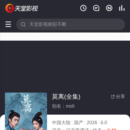






莫离(全集)
分享

别名：moli
中国大陆
国产
2026
6.0