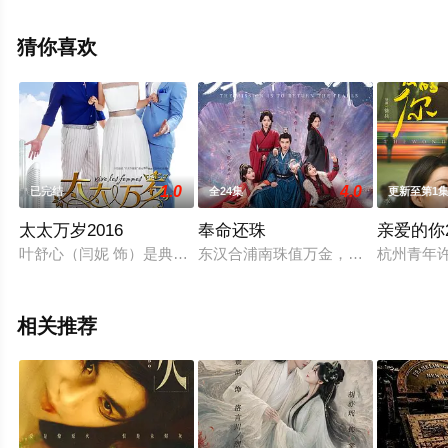
情已揭晓（全40集），手机免费观看高清无删减完整版电
视剧全集就上天堂电影网，热播电视剧提前免费观看，更
猜你喜欢
多剧情信息可移步至豆瓣电视剧、电视猫或剧情网等平台
了解。
1.0
4.0
已完结
全24集
更新至第1
太太万岁2016
奉命还珠
亲爱的你2
叶舒心（闫妮 饰）是典型的职场女强人，可为了家庭，她放弃
东汉合浦南珠值万金，赌珠之风盛行
杭州青年
相关推荐