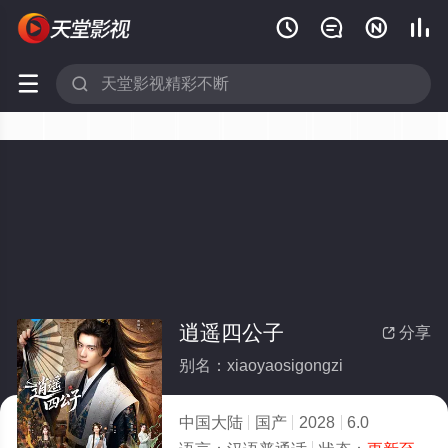






逍遥四公子
分享

别名：xiaoyaosigongzi
中国大陆
国产
2028
6.0