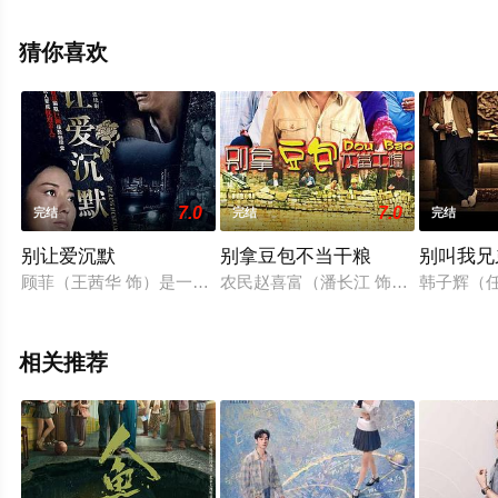
热播电视剧提前免费观看，更多剧情信息可移步至豆瓣电
视剧、电视猫或剧情网等平台了解。
猜你喜欢
7.0
7.0
完结
完结
完结
别让爱沉默
别拿豆包不当干粮
别叫我兄
顾菲（王茜华 饰）是一家酒店的领班，儿子尚且年幼，婆婆重
农民赵喜富（潘长江 饰）靠养鸡成
韩子辉（
相关推荐