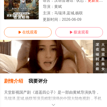
语言：
汉语普通话
状态：
更新至第38集
导演：
黄斌
主演：
马瑞泽,蓝城,杨联
更新至第38集
更新时间：
2026-06-09
在线观看
极速观看


剧情介绍
我要评分
天堂影视国产剧《逍遥四公子》是一部由黄斌导演执导，
马瑞泽,蓝城,杨联等演员精彩演绎的中国大陆电视剧，手机
免费观看高清无删减完整版电视剧全集就上天堂电影网，
