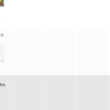
0
两个好友燕和广志展开，三人被称为“小不点三人组”。平太郎开朗活
等级与既定使命。战士、格斗家、僧侣、魔法师、盗贼、商人、猎人、咒术师、
会等在原作中广受欢迎的篇章，细腻地描绘了瑞稀、佐野、中津三人之间的情感
影评
爬虫