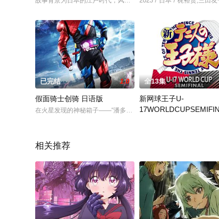
故事背景为日本的江户时代，风是一家小茶馆的侍女，这天茶馆
2023 / 日本 / 梶裕贵,
已完结
1.0
全13集
假面骑士创骑 日语版
新网球王子U-
17WORLDCUPSEMIFI
在火星发现的神秘箱子――“潘多拉魔盒”打开的瞬间，巨大的墙
电视动画《新网球王子 U-17 
相关推荐