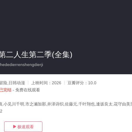
第二人生第二季(全集)
dedierrenshengdierji
冒险,日韩动漫
上映时间：
2026
豆瓣评分：
10.0
已完结
- 免费在线观看
慎,小见川千明,市之濑加那,井泽诗织,佐藤元,千叶翔也,逢坂良太,花守由美
02
极速观看
