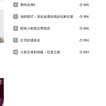
龙次郎，情急之下，茶馆内一名无
他"可耻的生涯"。然而在此同时，那台惯例的卡车突然出现…这位作家来到异
鹡鸰女神2
986
6

盾，路德为了找寻奇迹秘宝治疗心爱妹妹的病一直以来不断地攻略迷宫。不过
地狱模式～喜欢速通游戏的玩家在废设定异世界无双～
986
7

蜡笔小新第五季国语
986
8

0
红壳的潘多拉
984
9

火影忍者剧场版：忍者之路
983
10

，并由此诞生了各自的首都「
的发明⋯⋯超级无敌可爱的Wallace以它独特的视角审视现实生活中的发明家
一个故事发生在科技高度发达的一个国家piffle，众人通过广告得知只有参加名为dr
布将在 2024 年开播，详情