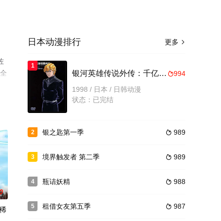
日本动漫排行
更多

佐
1
漫全
银河英雄传说外传：千亿的星辰、千亿的光芒
994

1998 / 日本 / 日韩动漫
状态：已完结
银之匙第一季
989
2

境界触发者 第二季
989
3

瓶诘妖精
988
4

0
租借女友第五季
987
5

稀
勇