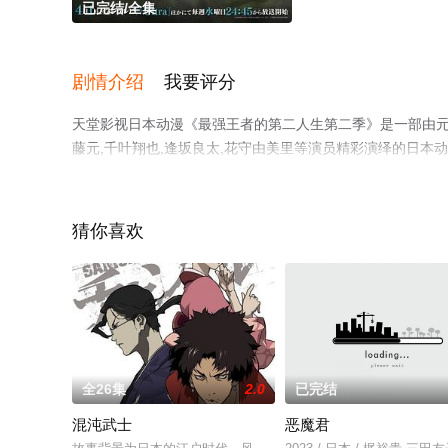
已完结/全集
剧情介绍
我要评分
天堂影视日本动漫《最强王者的第二人生第二季》是一部由元永
藤元,千叶翔也,逢坂良太,花守由美里等演员精彩演绎的日
集就上天堂电影网，更多剧情信息可移步至豆瓣动漫、电视
猜你喜欢
全26集
2.0
已完结
混沌武士
恶魔君