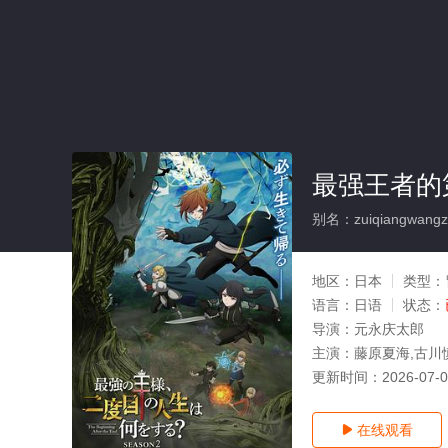
最强王者的
别名：zuiqiangwangzhe
地区：
日本
类型：
语言：
日语
状态：
导演：
元永庆太郎
主演：
藤原夏海,古川
更新时间：
2026-07-
在线观看
