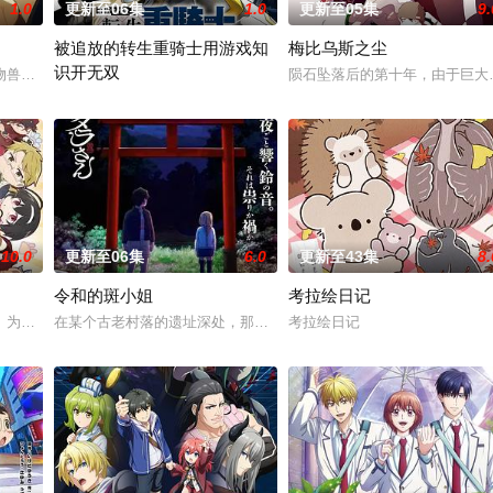
1.0
更新至06集
1.0
更新至05集
9.
被追放的转生重骑士用游戏知
梅比乌斯之尘
识开无双
赤石黒絵（クロエ）。不器用で人との交流を避けて生きてきた彼女は、とある
物兽人！因为缺乏伦理与卫生观念，不是把烟头往窗外乱丢，就是对人乱吐口水
陨石坠落后的第十年，由于巨大
“重骑士”——那是一个以防御为主，吸引敌人攻击以保护队友的职业
10.0
更新至06集
6.0
更新至43集
8.
令和的斑小姐
考拉绘日记
」为舞台，一众如同疯跑乱咬、四处乱窜的迷途犬们，热热闹闹、鸡飞狗跳的日
在某个古老村落的遗址深处，那一片禁止入内的区域里，存在着被口口
考拉绘日记
贤者艾福达尔从现代转生至异世界后，将人生的一切都花费在研究魔导上。当他