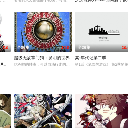
里来了一群地方恶霸，其中地方官儿子龙次郎尤其欺人太甚。风因为意外得罪了
三田友子,古川登志夫,白石凉子,花守由美里,菲鲁兹·蓝,藤井幸代
著名的大文豪在那个夜晚，与他心爱的人来到玉川上水。为了亲自了结
者队伍辞退了～
拥有历代最高体力（护盾）的肉
3.0
全06集
10.0
全26集
10.
超级无敌掌门狗：发明的世界
翼·年代记第二季
NAL
壁突然出现！故事由此开始。被称为“天空之墙”的墙壁把日本列岛分割为三部分
吃苍蝇的钟表，可以自动行走的海滩PVC管，新型水肺，各种奇异新潮
第1话《危险的游戏》 第2季的第
WORLD CUP》续篇动画《新网球王子 U-17 WORLD CUP SEMIFINAL》宣