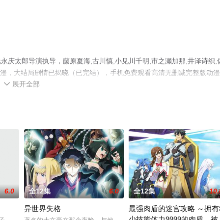
庆太郎导演执导，藤原夏海,古川慎,小见川千明,市之濑加那,井泽诗织,
本动漫，大结局剧情已揭晓（已完结），手机免费观看高清无删减完整版动
展开全部
猫或剧情网等平台了解。

6.0
全12集
6.0
全12集
10.
异世界失格
最强肉盾的迷宫攻略 ～拥有
少技能体力9999的肉盾，被