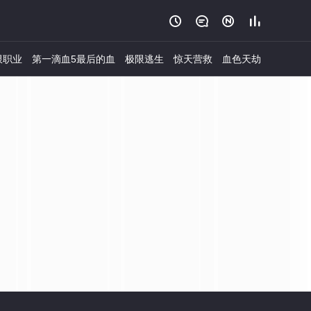




限职业
第一滴血5最后的血
极限逃生
惊天营救
血色天劫