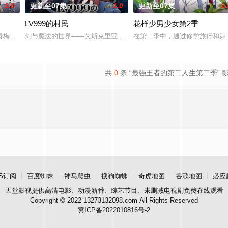
3.0
更新至07集
1.0
更新至07集
2.
LV999的村民
花样少男少女第2季
剧！来这里吧邦多利你和我都是邦多利！
青梅竹马的挚友拼命寻找失踪少女的故事。本剧集围绕着平凡的中学生平太郎和
剑与魔法的世界——艾斯克里亚。在这个世界里，人们生来就背负着
在第二季中，通过修学旅行和舞
共
0
条 “最强王者的第二人生第二季” 
S订阅
百度蜘蛛
神马爬虫
搜狗蜘蛛
奇虎地图
谷歌地图
必应
天堂影视
提供高清电影、动漫新番、综艺节目、未删减电视剧免费在线观看
Copyright © 2022 13273132098.com All Rights Reserved
冀ICP备2022010816号-2