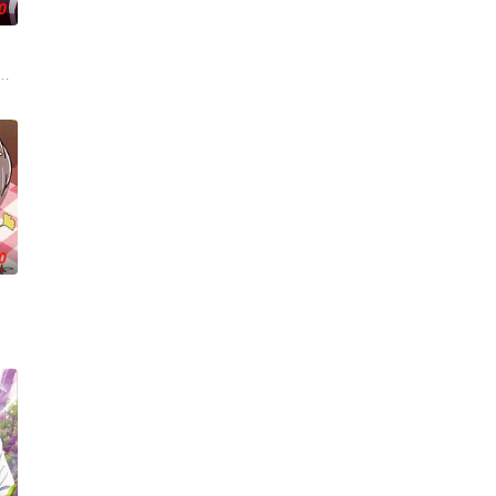
0
出会いでクラスのモテ男子・南新
，偶尔还会做出一些违法乱纪的事。幸好她身边有贴心的管家婆妹妹猫
结晶释放出的神秘粒子“梅比乌斯之尘”的影响，一部分孩子获得了名为“拉姆斯
。然而，与其他防御职业相比，其性能缺乏灵活性，攻击性能过低，导致连等级
0
常世界！依旧针锋相对、冲突不断的两方，是专接棘手麻烦案件的侦探
相传为“窥之生厄、亵之招祟”的“不可触碰之物”。世代担任山神守护的三十木
了解到自己才能的极限，到达绝