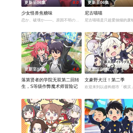
更新至06集
8.0
更新至06集
少女怪兽焦糖味
尼古喵喵
恋か、破壊か――。原因不明の病に悩まされている女子高生・
尼古喵喵是只超爱抽烟的废
更新至07集
4.0
更新至06集
落第贤者的学院无双第二回转
文豪野犬汪！第二季
生，S等级作弊魔术师冒险记
欢迎来到以虚构都市「横滨
由绝望中转生的最强贤者，到400年后的世界一展外挂威能！大