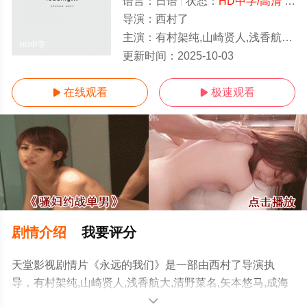
语言：
日语
状态：
HD中字/高清
- 免费在线观看
导演：
西村了
主演：
有村架纯,山崎贤人,浅香航大,清野菜名,矢本悠马,成海璃子,东出昌大,洼田正孝
HD中字
更新时间：
2025-10-03
在线观看
极速观看


剧情介绍
我要评分
天堂影视剧情片《永远的我们》是一部由西村了导演执
导，有村架纯,山崎贤人,浅香航大,清野菜名,矢本悠马,成海
璃子,东出昌大,洼田正孝等演员精彩演绎的日本电影，手机
