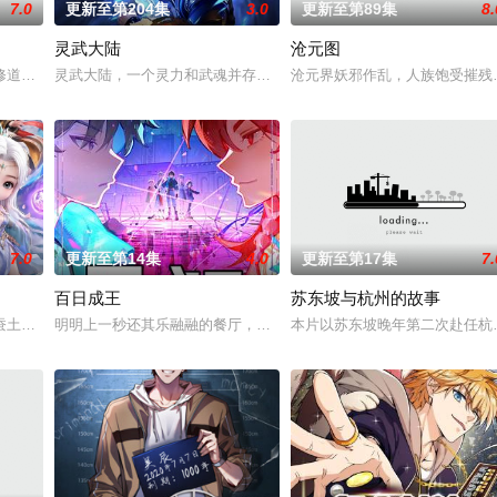
7.0
更新至第204集
3.0
更新至第89集
8.
灵武大陆
沧元图
然与人类世界的兴衰而生，也与万物命运相连。当人类世界灾难骤起，风云失色
修道而生，为应劫而至，他身化亿万血雨，洒落万古岁月，经历无数时空的熬炼
灵武大陆，一个灵力和武魂并存的世界，灵修一念动山河，武者徒手
沧元界妖邪作乱，人族饱受摧残
7.0
更新至第14集
4.0
更新至第17集
7.
百日成王
苏东坡与杭州的故事
伙伴们一边为救治师父森木宇冲击仙蜜试炼赛冠军，一边暗中追查潜伏在参赛者
蚕土豆所著写的《大主宰》、《元尊》、《万相之王》这三部作品所做的衍生动
明明上一秒还其乐融融的餐厅，下一秒竟然血流成河……明明是爱民如
本片以苏东坡晚年第二次赴任杭