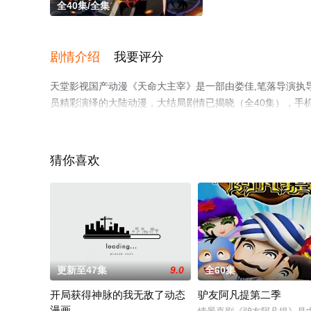
全40集/全集
剧情介绍
我要评分
天堂影视国产动漫《天命大主宰》是一部由娄佳,笔落导演执导，许
员精彩演绎的大陆动漫，大结局剧情已揭晓（全40集），手
步至豆瓣动漫、电视猫或剧情网等平台了解。
猜你喜欢
更新至47集
9.0
全60集
开局获得神脉的我无敌了动态
驴友阿凡提第二季
漫画