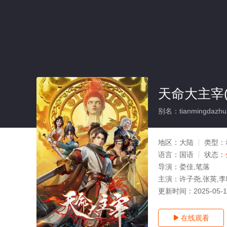
天命大主宰(
别名：tianmingdazhu
地区：
大陆
类型：
语言：
国语
状态：
导演：
娄佳,笔落
主演：
许子尧,张英,李
更新时间：
2025-05-
在线观看
