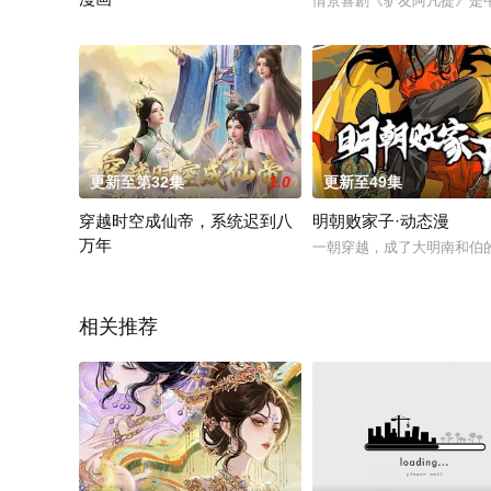
情景喜剧《驴友阿凡提》是
少年沈翔得到无上传承，获得逆天神脉，学得绝世神功，掌握超
更新至第32集
1.0
更新至49集
穿越时空成仙帝，系统迟到八
明朝败家子·动态漫
万年
一朝穿越，成了大明南和伯
仙帝赵英雄苦修数千年，卡在仙帝境无法破碎虚空。八万年未激
相关推荐