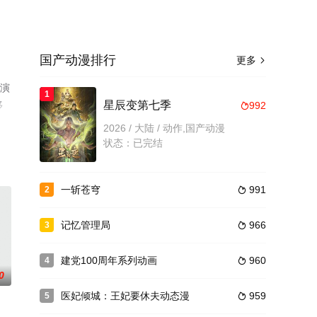
国产动漫排行
更多

等演
1
移
星辰变第七季
992

2026 / 大陆 / 动作,国产动漫
状态：已完结
一斩苍穹
991
2

记忆管理局
966
3

建党100周年系列动画
960
4

0
医妃倾城：王妃要休夫动态漫
959
5
