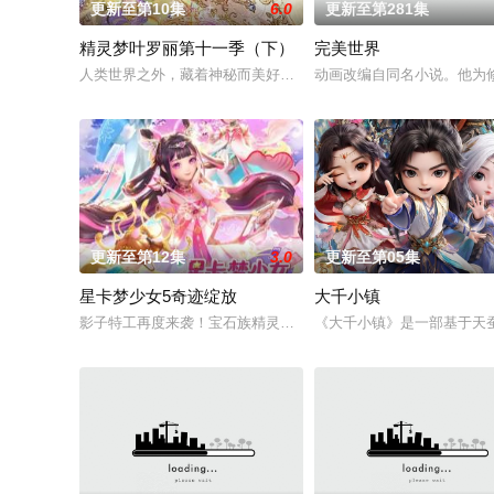
更新至第10集
6.0
更新至第281集
精灵梦叶罗丽第十一季（下）
完美世界
人类世界之外，藏着神秘而美好的叶罗丽仙境。这里的仙子因自
动画改编自同名小说。他为
更新至第12集
3.0
更新至第05集
星卡梦少女5奇迹绽放
大千小镇
影子特工再度来袭！宝石族精灵竟然成了关键所在！东方桃子与
《大千小镇》是一部基于天