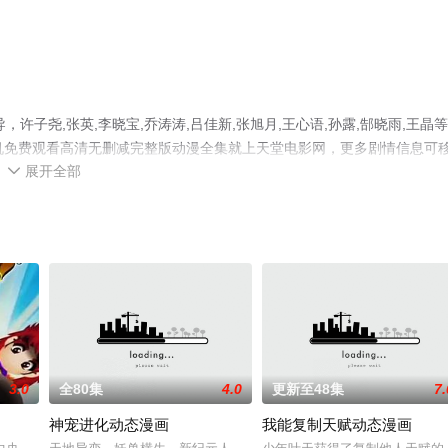
子尧,张英,李晓宝,乔涛涛,吕佳新,张旭月,王心语,孙露,郜晓雨,王晶
机免费观看高清无删减完整版动漫全集就上天堂电影网，更多剧情信息可
展开全部

3.0
全80集
4.0
更新至48集
7.
神宠进化动态漫画
我能复制天赋动态漫画