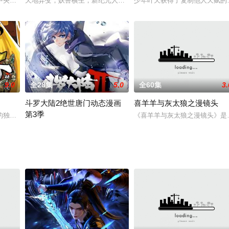
中央电视台少儿频道2013年播出的一部幽默剧。讲述阿凡提和大家搞笑而有趣
天地异变，妖兽横生，新纪元人类诞生了一种全新的职业。收服怪物
少年叶天获得了复制他人天赋的
绝丹术，当他人还在为修炼苦恼时，沈翔发现自己已经无敌了…
9.0
全28集
5.0
全60集
3.
斗罗大陆2绝世唐门动态漫画
喜羊羊与灰太狼之漫镜头
第3季
的独子，一个京城恶少，十足的人渣败类，败家子中的败家子。
《喜羊羊与灰太狼之漫镜头》是
活的最强修真系统突然上线，首个任务竟是抽八万年前欺辱他的气运之子张三屁
霍雨浩结束交换生生活回到史莱克学院后，和贝贝、徐三石、和菜头