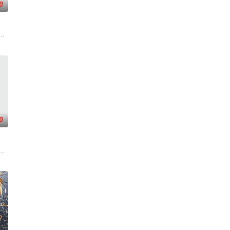
0
，失衡的力量逐渐波及仙境。危机
，岁月长河的洗礼，他化万古，他化自在。看男主石昊如何一生极致辉
撕天地。星辰镇昔日天才辰天，十岁后武魂沉寂、灵海枯竭，自此沦为家族废物
，主角孟川自小立下为母复仇的誓言，以镜湖道院为起点，凭借坚毅无畏的心
0
中的卧底，可她并不知道，一个为
画短片。
子的君王下一秒竟然变成嗜血凶兽……“明”失去了一切在乎的人，这个糟糕的
州，与老友佛印（一心想将苏东坡渡入佛门）、辽国女粉丝耶律云（原型为高