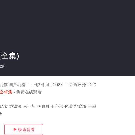
全集)
zai
动作,国产动漫
上映时间：
2025
豆瓣评分：
2.0
全40集
- 免费在线观看
晓宝,乔涛涛,吕佳新,张旭月,王心语,孙露,郜晓雨,王晶
15
极速观看
