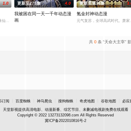
1.0
更新至275集
4.0
更新至第36集
3.
我被困在同一天一千年动态漫
氪金封神动态漫
画
由天魔统治，域内宇宙分为神界，仙界，凡间。 在宇宙中，像天罚大陆这样
诛仙图而遭人暗算，残魂沉睡万年之后，在天运大陆南云帝国有名的“废物牧云
元气复苏，全球高武时代。萧家
2024 / 大陆 / 国产动漫
共
0
条 “天命大主宰” 
S订阅
百度蜘蛛
神马爬虫
搜狗蜘蛛
奇虎地图
谷歌地图
必应
天堂影视
提供高清电影、动漫新番、综艺节目、未删减电视剧免费在线观看
Copyright © 2022 13273132098.com All Rights Reserved
冀ICP备2022010816号-2