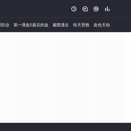




限职业
第一滴血5最后的血
极限逃生
惊天营救
血色天劫