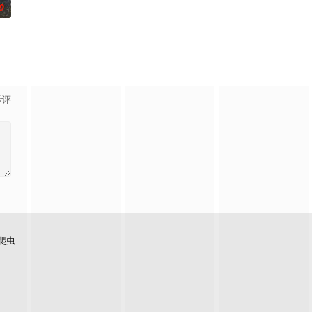
0
的凡间位面，数不胜数，其统称为
”身上觉醒。牧云初醒，就受到了学生妙仙语的刻意刁难，牧云轻松的
被养子背叛，惨遭灭门，嫡子萧无道因氪金系统而重生。前世我纨绔无能，保
影评
爬虫