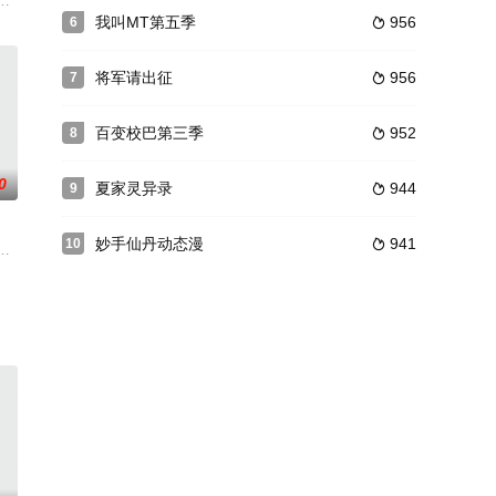
的生活故事，启发小朋友思考问题……
，培养怪物，训练怪物，这就是御使。一个怀揣着梦想的少年懵懵憧憧的被一脚
能力，从此逆天改命，为了守护妹妹变得更强，他开始了对未知世界的探索，逐
我叫MT第五季
956
6

将军请出征
956
7

百变校巴第三季
952
8

0
夏家灵异录
944
9

妙手仙丹动态漫
941
10

由广东原创动力文化传播有限公司制作的一部动画片。
股九九八十一下，奖励为破境关键
等人一起参加了海神缘相亲大会，并在大会上与恢复女儿身的王冬相认定情。但