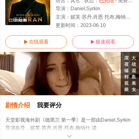
语言：
其它
状态：
已完结
- 免费在线观看
导演：
Daniel,Syrkin
主演：
妮芙·苏丹,肖恩·托布,梅纳什·诺伊,Shervin,Alenabi,纳维德·内加班,利拉斯·恰尔希,Reza,Di
已完结/全集
更新时间：
2023-06-10
在线观看
极速观看


剧情介绍
我要评分
天堂影视海外剧《德黑兰 第一季》是一部由Daniel,Syrkin
导演执导，妮芙·苏丹,肖恩·托布,梅纳什·诺
伊,Shervin,Alenabi,纳维德·内加班,利拉斯·恰尔
