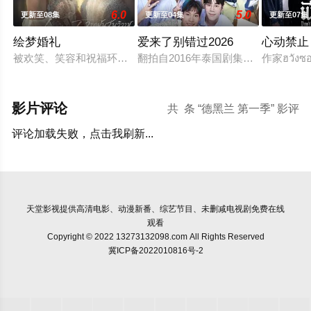
6.0
5.0
更新至08集
更新至04集
更新至07集
绘梦婚礼
爱来了别错过2026
心动禁止
被欢笑、笑容和祝福环绕的婚礼仅仅是爱情生活的起点。未来还有许
翻拍自2016年泰国剧集《爱来了别错
作家ฮวังซ
影片评论
共
条 “德黑兰 第一季” 影评
评论加载失败，点击我刷新...
天堂影视
提供高清电影、动漫新番、综艺节目、未删减电视剧免费在线
观看
Copyright © 2022 13273132098.com All Rights Reserved
冀ICP备2022010816号-2