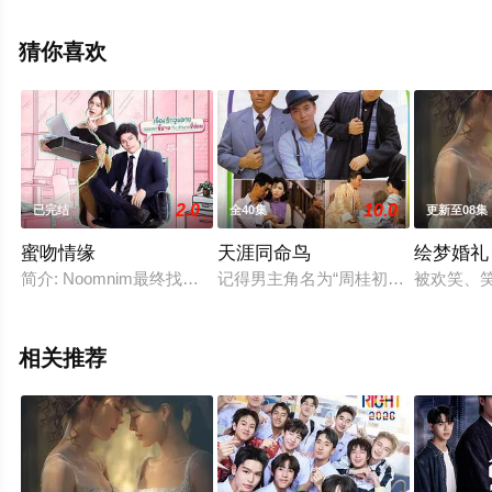
希,Reza,Diako,Dan,Mor,阿拉什·马兰
迪,Shila,Ommi,Danny,Sher,瓦西利斯·科卡拉尼,埃斯蒂·耶
猜你喜欢
鲁沙米,Tomer,Macloof,Tamir,Ginsburg等演员精彩演绎的其
它电视剧，大结局剧情已揭晓（已完结），手机免费观看
高清无删减完整版电视剧全集就上天堂电影网，热播电视
剧提前免费观看，更多剧情信息可移步至豆瓣电视剧、电
视猫或剧情网等平台了解。
2.0
10.0
已完结
全40集
更新至08集
蜜吻情缘
天涯同命鸟
绘梦婚礼
简介: Noomnim最终找到了一份稳定的工作, 她决定和朋友出
记得男主角名为“周桂初”，是由当时
被欢笑、
相关推荐