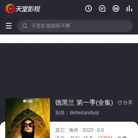






德黑兰 第一季(全集)
分享

别名：deheilandiyiji
其它
海外
2020
8.0